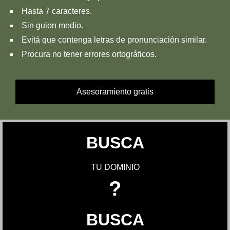
Hasta 7 caracteres.
Sin guion medio.
Evitá que contenga letras de pronunciación similar.
Procura no tener errores ortográficos.
Asesoramiento gratis
BUSCA
TU DOMINIO
?
BUSCA